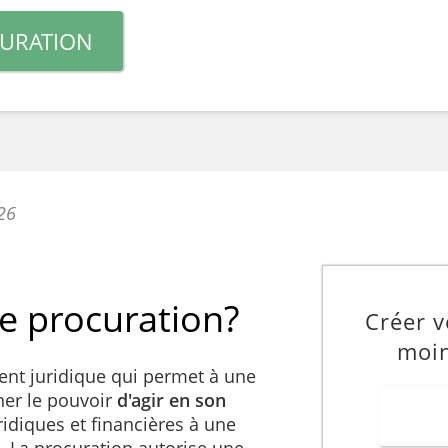
CURATION
026
e procuration?
Créer v
moin
nt juridique qui permet à une
er le pouvoir
d'agir en son
ridiques et financières à une
. La procuration autorise une